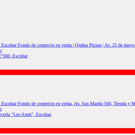
r
N°560, Escobar
r
rcería "Les Amis", Escobar